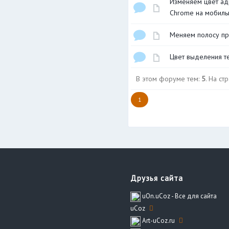
Изменяем цвет ад
Chrome на мобиль
Меняем полосу прок
Цвет выделения те
В этом форуме тем:
5
. На ст
1
Друзья сайта
uOn.uCoz - Все для сайта
uCoz
Art-uCoz.ru