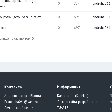
ресной строки в Google
0
734
andruha061
ных
рутки (scrollbar) на сайте
0
694
andruha061
кста
0
697
andruha061
ранице показано тем:
5
.
Контакты
Информация
Администратор в ВКонтакте
Карта сайта (SiteMap)
П
E: andruha061@yandex.ru
Дизайн сайта: разработано
м
Личное сообщение
7UARTS
у