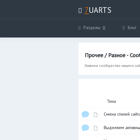
>
7
UARTS
Разделы
Блог
Прочее / Разное - Со
Главное сообщество нашего са
Тема
Смена стилей сайт
Выделяем активны