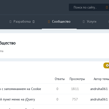
Разработка
Сообщество
Услуги
общество
йта
Ответы
Просмотры
Автор тем
а с запоминанием на Cookie
0
1811
andruha061
й пункт меню на jQuery
0
757
andruha061